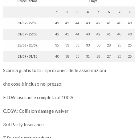
Price Period
Days
1
2
3
4
5
6
7
+
01/07 - 27/08
45
45
44
43
42
41
40
40
01/07 - 27/08
45
45
44
43
42
41
40
40
28/08 - 20/09
35
33
33
33
30
28
25
25
21/09 - 31/10
40
38
35
31
28
27
25
25
Scarica gratis tutti i tipi di oneri delle assicurazioni
che cosa è incluso nel prezzo:
F.D.W insuranse completa al 100%
C.D.W.: Collision damage waiver
3rd Party Insurance
T.P.: assicurazione furto