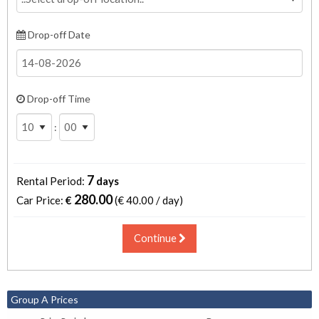
Drop-off Date
Drop-off Time
:
7
Rental Period:
days
280.00
Car Price:
€
(€
40.00 / day
)
Continue
Group A Prices