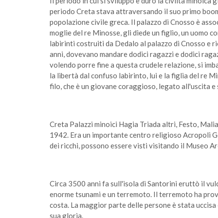
Il periodo in cui si sviluppò e durò la civiltà minoic
periodo Creta stava attraversando il suo primo boom. 
popolazione civile greca. Il palazzo di Cnosso è asso
moglie del re Minosse, gli diede un figlio, un uomo co
labirinti costruiti da Dedalo al palazzo di Cnosso e r
anni, dovevano mandare dodici ragazzi e dodici ragaz
volendo porre fine a questa crudele relazione, si im
la libertà dal confuso labirinto, lui e la figlia del r
filo, che è un giovane coraggioso, legato all'uscita e
Creta Palazzi minoici Hagia Triada altri, Festo, Mali
1942. Era un importante centro religioso Acropoli Go
dei ricchi, possono essere visti visitando il Museo A
Circa 3500 anni fa sull'isola di Santorini eruttò il vu
enorme tsunami e un terremoto. Il terremoto ha provoc
costa. La maggior parte delle persone è stata uccisa e 
sua gloria.