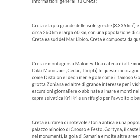
Informazioni generali su
Creta
:
Creta è la più grande delle isole greche (8.336 km²) 
circa 260 km e larga 60 km, con una popolazione di ci
Creta ea sud del Mar Libico. Creta è composta da qu
Creta è montagnosa Maloney. Una catena di alte mont
Dikti Mountains, Cedar, Thripti) In queste montagne c
come Diktaion e Ideon men e gole come il famoso Gol
grotta Zoniana ed altre di grande interesse per i vis
escursioni giornaliere o abbinate al mare e monti nel 
capra selvatica Kri Kri e un rifugio per l'avvoltoio b
Creta è un'area di notevole storia antica e una popola
palazzo minoico di Cnosso e Festo, Gortyna, il castel
nei monumenti, la gola di Samaria e molte altre aree n