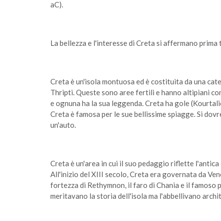
aC).
La bellezza e l'interesse di Creta si affermano prima t
Creta è un'isola montuosa ed è costituita da una cate
Thripti. Queste sono aree fertili e hanno altipiani 
e ognuna ha la sua leggenda. Creta ha gole (Kourtalio
Creta è famosa per le sue bellissime spiagge. Si dov
un'auto.
Creta è un'area in cui il suo pedaggio riflette l'antic
All'inizio del XIII secolo, Creta era governata da Vene
fortezza di Rethymnon, il faro di Chania e il famoso 
meritavano la storia dell'isola ma l'abbellivano arch