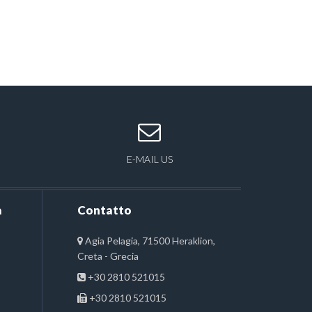
E-MAIL US
a
Contatto
Agia Pelagia, 71500 Heraklion,
Creta - Grecia
+30 2810 521015
+30 2810 521015