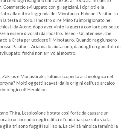
a gli archeologi risalgono dal 2000 aC al 1000 aC In questo
Commercio sviluppato con gli egiziani, i ciprioti e la
ciato alla mitica leggenda del Minotauro. Ebbene, Pasifae, la
n la testa di toro. Il mostro di re Mino fu imprigionato nei
ichiesti da Atene, dopo aver vinto la guerra con loro per sette
ze a essere divorati dal mostro. Teseo - Un ateniese, che
barcò a Creta per uccidere il Minotauro. Quando raggiunsero
e Minosse Pasifae - Arianna lo aiutarono, dandogli un gomitolo di
 sviluppato, finché non arrivò al mostro.
a, Zakros e Monastiraki, l'ultima scoperta archeologica nel
rtyna? Molti oggetti scavati dalle origini dell'uso arcaico
rcheologico di Heraklion.
lcano Thira. L'esplosione è stata così forte da causare un
ato un incendio negli edifici e l'onda ha spazzato via la
gli altri sono fuggiti sull'isola. La civiltà minoica terminò la