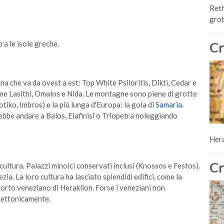
Reth
grot
Cr
ra le isole greche.
na che va da ovest a est: Top White Psiloritis, Dikti, Cedar e
come Lasithi, Omalos e Nida. Le montagne sono piene di grotte
tiko, Imbros) e la più lunga d'Europa: la gola di
Samaria
.
rebbe andare a Balos, Elafinisi o Triopetra noleggiando
Hera
Cr
a cultura. Palazzi minoici conservati inclusi (Knossos e Festos).
zia. La loro cultura ha lasciato splendidi edifici, come la
porto veneziano di Heraklion. Forse i veneziani non
itettonicamente.