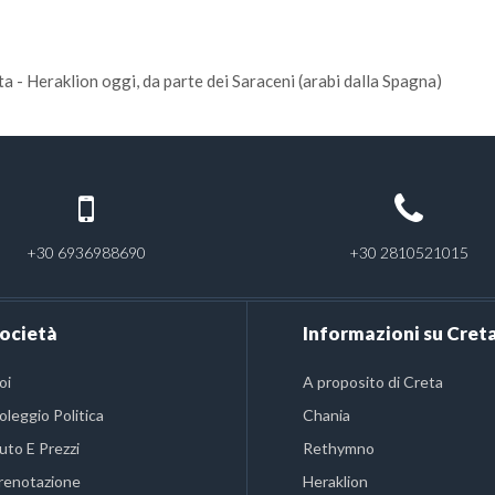
a - Heraklion oggi, da parte dei Saraceni (arabi dalla Spagna)
+30 6936988690
+30 2810521015
ocietà
Informazioni su Cret
oi
A proposito di Creta
oleggio Politica
Chania
uto E Prezzi
Rethymno
renotazione
Heraklion