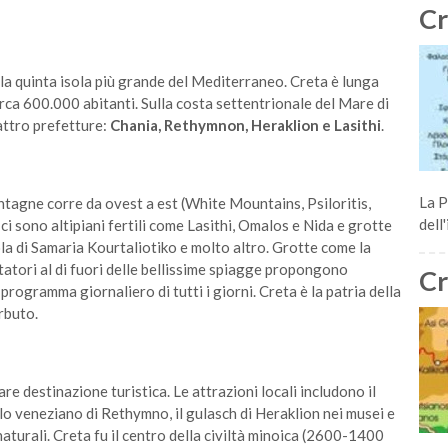
Cr
e la quinta isola più grande del Mediterraneo. Creta è lunga
rca 600.000 abitanti. Sulla costa settentrionale del Mare di
attro prefetture:
Chania, Rethymnon, Heraklion e Lasithi
.
La P
agne corre da ovest a est (White Mountains, Psiloritis,
dell
i sono altipiani fertili come Lasithi, Omalos e Nida e grotte
a di Samaria Kourtaliotiko e molto altro. Grotte come la
itatori al di fuori delle bellissime spiagge propongono
Cr
programma giornaliero di tutti i giorni. Creta è la patria della
arbuto.
re destinazione turistica. Le attrazioni locali includono il
lo veneziano di Rethymno, il gulasch di Heraklion nei musei e
aturali. Creta fu il centro della civiltà minoica (2600-1400