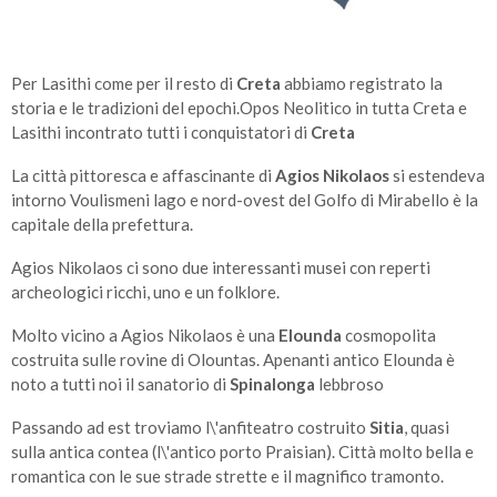
Per Lasithi come per il resto di
Creta
abbiamo registrato la
storia e le tradizioni del epochi.Opos Neolitico in tutta Creta e
Lasithi incontrato tutti i conquistatori di
Creta
La città pittoresca e affascinante di
Agios Nikolaos
si estendeva
intorno Voulismeni lago e nord-ovest del Golfo di Mirabello è la
capitale della prefettura.
Agios Nikolaos ci sono due interessanti musei con reperti
archeologici ricchi, uno e un folklore.
Molto vicino a Agios Nikolaos è una
Elounda
cosmopolita
costruita sulle rovine di Olountas. Apenanti antico Elounda è
noto a tutti noi il sanatorio di
Spinalonga
lebbroso
Passando ad est troviamo l\'anfiteatro costruito
Sitia
, quasi
sulla antica contea (l\'antico porto Praisian). Città molto bella e
romantica con le sue strade strette e il magnifico tramonto.