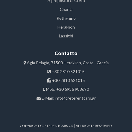
A proposito di Creta
Chania
Rethymno
Heraklion
Lassithi
Contatto
Agia Pelagia, 71500 Heraklion, Creta - Grecia
+30 2810 521015
+30 2810 521015
Mob: +30 6936 988690
E-Mail:
info@creterentcars.gr
COPYRIGHT CRETERENTCARS.GR | ALL RIGHTS RESERVED.