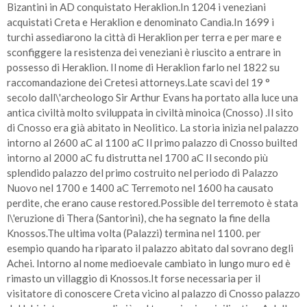
Bizantini in AD conquistato Heraklion.In 1204 i veneziani
acquistati Creta e Heraklion e denominato Candia.In 1699 i
turchi assediarono la città di Heraklion per terra e per mare e
sconfiggere la resistenza dei veneziani è riuscito a entrare in
possesso di Heraklion. Il nome di Heraklion farlo nel 1822 su
raccomandazione dei Cretesi attorneys.Late scavi del 19 °
secolo dall\'archeologo Sir Arthur Evans ha portato alla luce una
antica civiltà molto sviluppata in civiltà minoica (Cnosso) .Il sito
di Cnosso era già abitato in Neolitico. La storia inizia nel palazzo
intorno al 2600 aC al 1100 aC Il primo palazzo di Cnosso builted
intorno al 2000 aC fu distrutta nel 1700 aC Il secondo più
splendido palazzo del primo costruito nel periodo di Palazzo
Nuovo nel 1700 e 1400 aC Terremoto nel 1600 ha causato
perdite, che erano cause restored.Possible del terremoto è stata
l\'eruzione di Thera (Santorini), che ha segnato la fine della
Knossos.The ultima volta (Palazzi) termina nel 1100. per
esempio quando ha riparato il palazzo abitato dal sovrano degli
Achei. Intorno al nome medioevale cambiato in lungo muro ed è
rimasto un villaggio di Knossos.It forse necessaria per il
visitatore di conoscere Creta vicino al palazzo di Cnosso palazzo