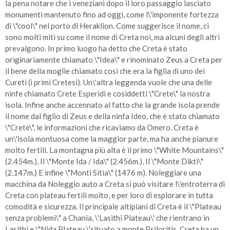
la pena notare che i veneziani dopo il loro passaggio lasciato
monumenti mantenuto fino ad oggi, come l\'imponente fortezza
di \"cool\" nel porto di Heraklion. Come suggerisce il nome, ci
sono molti miti su come il nome di Creta noi, ma alcuni degli altri
prevalgono. In primo luogo ha detto che Creta è stato
originariamente chiamato \"Idea\" e rinominato Zeus a Creta per
il bene della moglie chiamato così che era la figlia di uno dei
Cureti (i primi Cretesi). Un\'altra leggenda vuole che una delle
ninfe chiamato Crete Esperidi e cosiddetti \"Crete\" la nostra
isola. Infine anche accennato al fatto che la grande isola prende
il nome dal figlio di Zeus e della ninfa Ideo, che è stato chiamato
\"Crete\", le informazioni che ricaviamo da Omero. Creta è
un\'isola montuosa come la maggior parte, ma ha anche pianure
molto fertili. La montagna più alta è il primo \"White Mountains\"
(2.454m.), Il \"Monte Ida / Ida\" (2.456m.), Il \"Monte Dikti\"
(2.147m.) E infine \"Monti Sitia\" (1476 m). Noleggiare una
macchina da Noleggio auto a Creta si può visitare l\'entroterra di
Creta con plateau fertili molto, e per loro di esplorare in tutta
comodità e sicurezza. Il principale altipiani di Creta è il \"Plateau
senza problemi\" a Chania, \'Lasithi Plateau\' che rientrano in
Lasithi e \"Nida Plateau \'situato a monte Psiloritis. Creta ha un