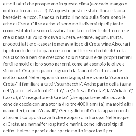
e molti altri che prosperano in questo clima (avocado, mango e
molto altro ancora ...!). Ma questo posto è stato flora e fauna
benedetti e ricco. Famosa in tutto il mondo sulla flora, sono le
erbe di Creta. Oltre a erbe, ci sono molti diversi tipi di piante
commestibili che sono classificati nella eccellente dieta cretese
che si basa sull\'olio d\'oliva di Creta, verdure, legumi, frutta,
prodotti lattiero-caseari e meraviglioso di Creta wine.Also, rari
tipi di orchidee e tulipani crescono nel terreno fertile di Creta.
Ma ci sono alberi che crescono solo rizonoun e dei propri terreni
fertili e molti di loro sono perenni, come ad esempio le olive e
sicomori. Ora, per quanto riguarda la fauna di Creta è anche
molto ricco! Nelle regioni di montagna, che vivono la \"capra di
Creta\" il familiare a tutti \"stambecchi\". Anche parte della fauna
del \"gatto selvatico di Creta\", la \"nifitsa di Creta\", la \"Arkalon\"
(tasso), il \"inseguitore di Creta\" (che appartiene alla razza di
cane da caccia con una storia di oltre 4000 anni fa), ma molti altri
mammiferi, come i \"cavalli\" Georgalidou di Creta appartenenti
al più antico tipo di cavalli che è apparso in Europa. Nelle acque
di Creta, ma mammiferi ospitati e marini, come i diversi tipi di
delfini, balene e pesci e due specie molto importanti per