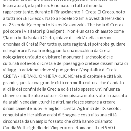
letteratura), è la pittura. Rinomato in tutto il mondo,
rappresentante, durante il Rinascimento, il Creta El Greco, noto
a tutti noi «El Greco». Nato a Fodele 22 km a ovest di Heraklion
ea 25 km dall\'aeroporto Nikos Kazantzakis.The isola di Creta e
poi copre i visitatori più esigenti. Non è un caso chiamato come
\"la mia bella isola di Creta, chiave di cielo\" nella canzone
omonima di Creta! Per tutte queste ragioni, si potrebbe guidare
ed esplorare l\'isola noleggiando una macchina da Creta
noleggiare un\'auto e visitare i monumenti archeologici e
culturali notevoli di Creta e del paesaggio cretese disseminata di
villaggi tradizionali dove si può godere l\'ospitalità di Creta
CRETA - HERAKLIONHERAKLIONCrete di capitale e città più
grande, questa una grande città con molta cultura che è andato
al di là dei confini della Grecia ed è stato spesso un\'influenza
chiave su molte altre culture. Conquistata molte volte in passato
da arabi, veneziani, turchi e altri, ma riesce sempre a creare
dinamicamente nuovi e migliori civiltà. Agli inizi del IX secolo,
conquistato Heraklion arabi di Spagna e costruito una città
circondata da un ampio fossato che città hanno chiamato
Candia.With righello dell\'imperatore Romanos II nel 960 i