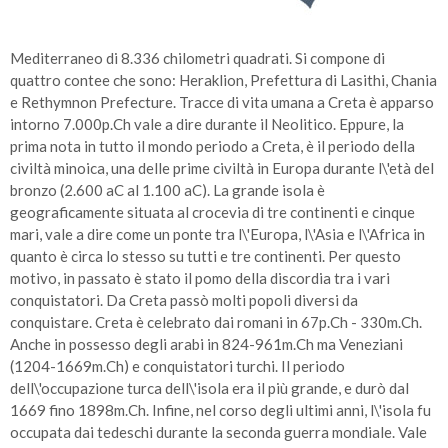
Mediterraneo di 8.336 chilometri quadrati. Si compone di
quattro contee che sono: Heraklion, Prefettura di Lasithi, Chania
e Rethymnon Prefecture. Tracce di vita umana a Creta è apparso
intorno 7.000p.Ch vale a dire durante il Neolitico. Eppure, la
prima nota in tutto il mondo periodo a Creta, è il periodo della
civiltà minoica, una delle prime civiltà in Europa durante l\'età del
bronzo (2.600 aC al 1.100 aC). La grande isola è
geograficamente situata al crocevia di tre continenti e cinque
mari, vale a dire come un ponte tra l\'Europa, l\'Asia e l\'Africa in
quanto è circa lo stesso su tutti e tre continenti. Per questo
motivo, in passato è stato il pomo della discordia tra i vari
conquistatori. Da Creta passò molti popoli diversi da
conquistare. Creta è celebrato dai romani in 67p.Ch - 330m.Ch.
Anche in possesso degli arabi in 824-961m.Ch ma Veneziani
(1204-1669m.Ch) e conquistatori turchi. Il periodo
dell\'occupazione turca dell\'isola era il più grande, e durò dal
1669 fino 1898m.Ch. Infine, nel corso degli ultimi anni, l\'isola fu
occupata dai tedeschi durante la seconda guerra mondiale. Vale