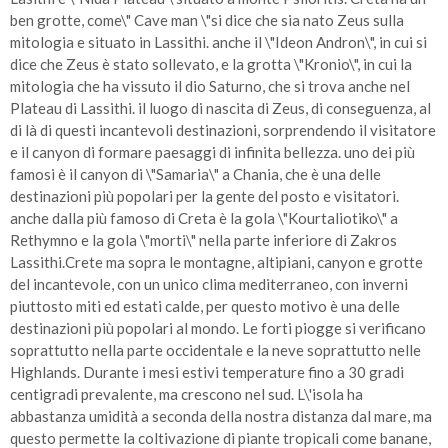
ben grotte, come\" Cave man \"si dice che sia nato Zeus sulla
mitologia e situato in Lassithi. anche il \"Ideon Andron\", in cui si
dice che Zeus è stato sollevato, e la grotta \"Kronio\", in cui la
mitologia che ha vissuto il dio Saturno, che si trova anche nel
Plateau di Lassithi. il luogo di nascita di Zeus, di conseguenza, al
di là di questi incantevoli destinazioni, sorprendendo il visitatore
e il canyon di formare paesaggi di infinita bellezza. uno dei più
famosi è il canyon di \"Samaria\" a Chania, che è una delle
destinazioni più popolari per la gente del posto e visitatori.
anche dalla più famoso di Creta è la gola \"Kourtaliotiko\" a
Rethymno e la gola \"morti\" nella parte inferiore di Zakros
Lassithi.Crete ma sopra le montagne, altipiani, canyon e grotte
del incantevole, con un unico clima mediterraneo, con inverni
piuttosto miti ed estati calde, per questo motivo è una delle
destinazioni più popolari al mondo. Le forti piogge si verificano
soprattutto nella parte occidentale e la neve soprattutto nelle
Highlands. Durante i mesi estivi temperature fino a 30 gradi
centigradi prevalente, ma crescono nel sud. L\'isola ha
abbastanza umidità a seconda della nostra distanza dal mare, ma
questo permette la coltivazione di piante tropicali come banane,