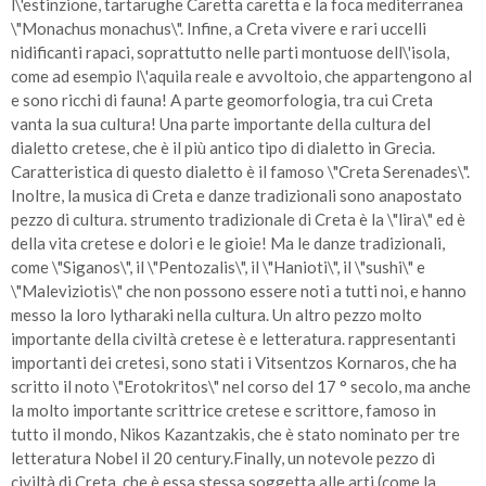
l\'estinzione, tartarughe Caretta caretta e la foca mediterranea
\"Monachus monachus\". Infine, a Creta vivere e rari uccelli
nidificanti rapaci, soprattutto nelle parti montuose dell\'isola,
come ad esempio l\'aquila reale e avvoltoio, che appartengono al
e sono ricchi di fauna! A parte geomorfologia, tra cui Creta
vanta la sua cultura! Una parte importante della cultura del
dialetto cretese, che è il più antico tipo di dialetto in Grecia.
Caratteristica di questo dialetto è il famoso \"Creta Serenades\".
Inoltre, la musica di Creta e danze tradizionali sono anapostato
pezzo di cultura. strumento tradizionale di Creta è la \"lira\" ed è
della vita cretese e dolori e le gioie! Ma le danze tradizionali,
come \"Siganos\", il \"Pentozalis\", il \"Hanioti\", il \"sushi\" e
\"Maleviziotis\" che non possono essere noti a tutti noi, e hanno
messo la loro lytharaki nella cultura. Un altro pezzo molto
importante della civiltà cretese è e letteratura. rappresentanti
importanti dei cretesi, sono stati i Vitsentzos Kornaros, che ha
scritto il noto \"Erotokritos\" nel corso del 17 ° secolo, ma anche
la molto importante scrittrice cretese e scrittore, famoso in
tutto il mondo, Nikos Kazantzakis, che è stato nominato per tre
letteratura Nobel il 20 century.Finally, un notevole pezzo di
civiltà di Creta, che è essa stessa soggetta alle arti (come la