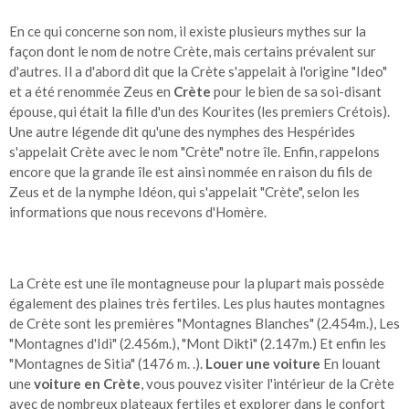
En ce qui concerne son nom, il existe plusieurs mythes sur la
façon dont le nom de notre Crète, mais certains prévalent sur
d'autres. Il a d'abord dit que la Crète s'appelait à l'origine "Ideo"
et a été renommée Zeus en
Crète
pour le bien de sa soi-disant
épouse, qui était la fille d'un des Kourites (les premiers Crétois).
Une autre légende dit qu'une des nymphes des Hespérides
s'appelait Crète avec le nom "Crète" notre île. Enfin, rappelons
encore que la grande île est ainsi nommée en raison du fils de
Zeus et de la nymphe Idéon, qui s'appelait "Crète", selon les
informations que nous recevons d'Homère.
La Crète est une île montagneuse pour la plupart mais possède
également des plaines très fertiles. Les plus hautes montagnes
de Crète sont les premières "Montagnes Blanches" (2.454m.), Les
"Montagnes d'Idi" (2.456m.), "Mont Dikti" (2.147m.) Et enfin les
"Montagnes de Sitia" (1476 m. .).
Louer une voiture
En louant
une
voiture en Crète
, vous pouvez visiter l'intérieur de la Crète
avec de nombreux plateaux fertiles et explorer dans le confort